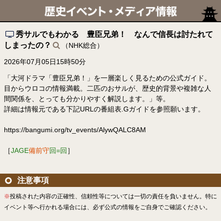
秀サルでもわかる 豊臣兄弟！ なんで信長は討たれて
しまったの？
（NHK総合）
2026年07月05日15時50分
「大河ドラマ「豊臣兄弟！」を一層楽しく見るための公式ガイド。
目からウロコの情報満載。二匹のおサルが、歴史的背景や複雑な人
間関係を、とっても分かりやすく解説します。」等。
詳細は情報元である下記URLの番組表.Gガイドを参照願います。
https://bangumi.org/tv_events/AlywQALC8AM
［
JAGE
備前守
回=回
］
注意事項
※
投稿された内容の正確性、信頼性等については一切の責任を負いません。特に
イベント等へ行かれる場合には、必ず公式の情報をご自身でご確認ください。