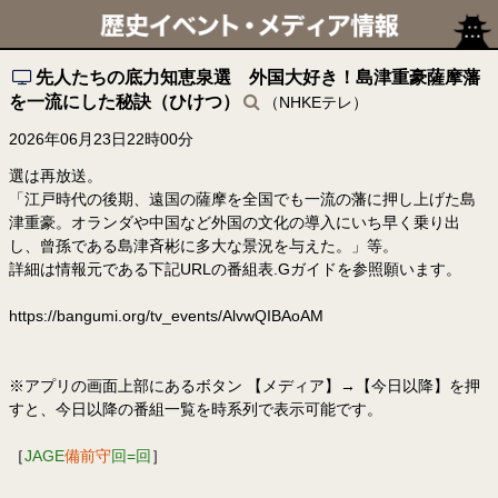
先人たちの底力知恵泉選 外国大好き！島津重豪薩摩藩
を一流にした秘訣（ひけつ）
（NHKEテレ）
2026年06月23日22時00分
選は再放送。
「江戸時代の後期、遠国の薩摩を全国でも一流の藩に押し上げた島
津重豪。オランダや中国など外国の文化の導入にいち早く乗り出
し、曾孫である島津斉彬に多大な景況を与えた。」等。
詳細は情報元である下記URLの番組表.Gガイドを参照願います。
https://bangumi.org/tv_events/AlvwQIBAoAM
※アプリの画面上部にあるボタン 【メディア】→【今日以降】を押
すと、今日以降の番組一覧を時系列で表示可能です。
［
JAGE
備前守
回=回
］