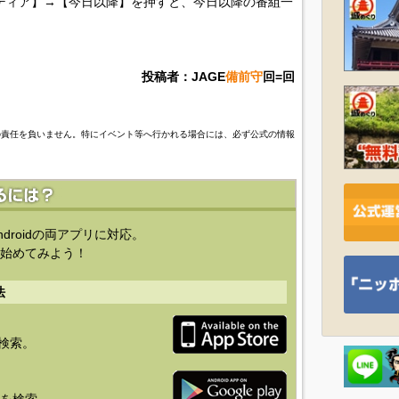
ディア】→【今日以降】を押すと、今日以降の番組一
投稿者：JAGE
備前守
回=回
の責任を負いません。特にイベント等へ行かれる場合には、必ず公式の情報
ndroidの両アプリに対応。
始めてみよう！
法
を検索。
り」を検索。