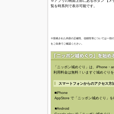
※アプリの画面上部にあるボタン 【メ
覧を時系列で表示可能です。
※投稿された内容の正確性、信頼性等については一切
をご自身でご確認ください。
「ニッポン城めぐり」は、iPhone・a
利用料金は無料！いますぐ城めぐりを
スマートフォンからのアクセス方
■iPhone
AppStore で「ニッポン城めぐり」
■Android
Google play で「ニッポン城めぐ