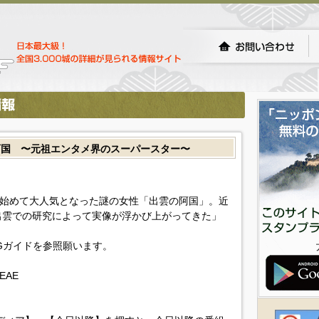
阿国 〜元祖エンタメ界のスーパースター〜
を始めて大人気となった謎の女性「出雲の阿国」。近
出雲での研究によって実像が浮かび上がってきた」
Gガイドを参照願います。
aEAE