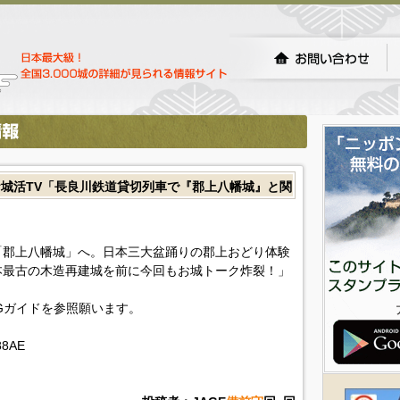
城活TV「長良川鉄道貸切列車で『郡上八幡城』と関
「郡上八幡城」へ。日本三大盆踊りの郡上おどり体験
本最古の木造再建城を前に今回もお城トーク炸裂！」
Gガイドを参照願います。
d88AE