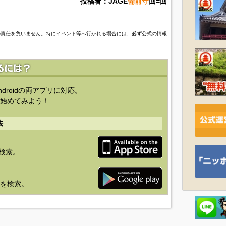
投稿者：JAGE
備前守
回=回
の責任を負いません。特にイベント等へ行かれる場合には、必ず公式の情報
ndroidの両アプリに対応。
始めてみよう！
法
を検索。
り」を検索。