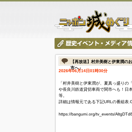
【再放送】村井美樹と伊東潤のお
市へ」
2026年06月14日01時30分
「村井美樹と伊東潤が、夏真っ盛りの
や長良川鉄道貸切車両で関市へも！日
等。
詳細は情報元である下記URLの番組表.
https://bangumi.org/tv_events/AltgDT