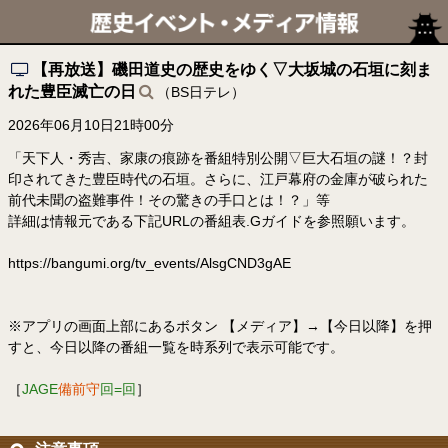
【再放送】磯田道史の歴史をゆく▽大坂城の石垣に刻ま
れた豊臣滅亡の日
（BS日テレ）
2026年06月10日21時00分
「天下人・秀吉、家康の痕跡を番組特別公開▽巨大石垣の謎！？封
印されてきた豊臣時代の石垣。さらに、江戸幕府の金庫が破られた
前代未聞の盗難事件！その驚きの手口とは！？」等
詳細は情報元である下記URLの番組表.Gガイドを参照願います。
https://bangumi.org/tv_events/AlsgCND3gAE
※アプリの画面上部にあるボタン 【メディア】→【今日以降】を押
すと、今日以降の番組一覧を時系列で表示可能です。
［
JAGE
備前守
回=回
］