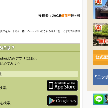
投稿者：JAGE
備前守
回=回
の責任を負いません。特にイベント等へ行かれる場合には、必ず公式の情報
ndroidの両アプリに対応。
始めてみよう！
法
を検索。
り」を検索。