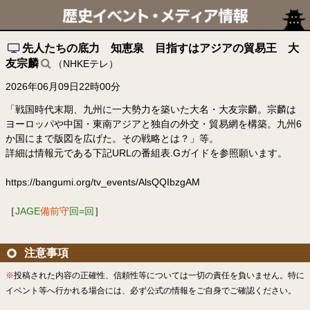
先人たちの底力 知恵泉 目指すはアジアの貿易王 大
友宗麟
（NHKEテレ）
2026年06月09日22時00分
「戦国時代末期、九州に一大勢力を築いた大名・大友宗麟。宗麟は
ヨーロッパや中国・東南アジアと独自の外交・貿易網を構築。九州6
か国にまで版図を広げた。その戦略とは？」等。
詳細は情報元である下記URLの番組表.Gガイドを参照願います。
https://bangumi.org/tv_events/AlsQQIbzgAM
［
JAGE
備前守
回=回
］
注意事項
※
投稿された内容の正確性、信頼性等については一切の責任を負いません。特に
イベント等へ行かれる場合には、必ず公式の情報をご自身でご確認ください。