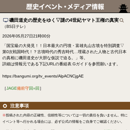
磯田道史の歴史をゆく▽謎の4世紀ヤマト王権の真実
（BS日テレ）
2026年05月27日21時00分
「国宝級の大発見！！日本最大の円墳・富雄丸山古墳を特別調査▽
第0次戦国時代！？古墳時代の秀吉時代…埋蔵された人物と古代日本
の真相に磯田道史が大胆な仮説で迫る。」等。
詳細は情報元である下記URLの番組表.Gガイドを参照願います。
https://bangumi.org/tv_events/AlpACNCjgAE
［
JAGE
備前守
回=回
］
注意事項
※
投稿された内容の正確性、信頼性等については一切の責任を負いません。特に
イベント等へ行かれる場合には、必ず公式の情報をご自身でご確認ください。