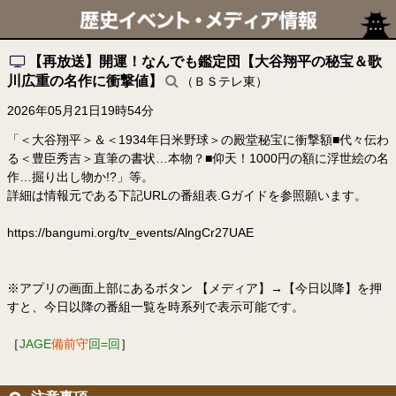
【再放送】開運！なんでも鑑定団【大谷翔平の秘宝＆歌
川広重の名作に衝撃値】
（ＢＳテレ東）
2026年05月21日19時54分
「＜大谷翔平＞＆＜1934年日米野球＞の殿堂秘宝に衝撃額■代々伝わ
る＜豊臣秀吉＞直筆の書状…本物？■仰天！1000円の額に浮世絵の名
作…掘り出し物か!?」等。
詳細は情報元である下記URLの番組表.Gガイドを参照願います。
https://bangumi.org/tv_events/AlngCr27UAE
※アプリの画面上部にあるボタン 【メディア】→【今日以降】を押
すと、今日以降の番組一覧を時系列で表示可能です。
［
JAGE
備前守
回=回
］