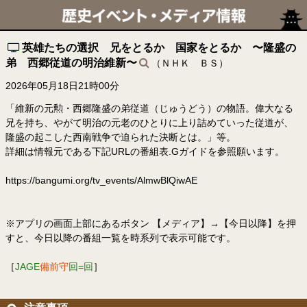
英雄たちの選択 兄をとるか 国家をとるか 〜隆盛の
弟 西郷従道の明治維新〜
（ＮＨＫ ＢＳ）
2026年05月18日21時00分
「維新の元勲・西郷隆盛の弟従道（じゅうどう）の物語。偉大なる
兄を持ち、やがて明治の元老のひとりに上り詰めていった従道が、
隆盛の起こした西南戦争で迫られた決断とは。」等。
詳細は情報元である下記URLの番組表.Gガイドを参照願います。
https://bangumi.org/tv_events/AlmwBlQiwAE
※アプリの画面上部にあるボタン 【メディア】→【今日以降】を押
すと、今日以降の番組一覧を時系列で表示可能です。
［
JAGE
備前守
回=回
］