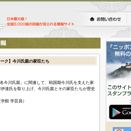
トーク】今川氏親の家臣たち
大名今川氏親」に関連して、戦国期今川氏を支えた家
河伊達氏を取り上げ、今川氏親とその家臣たちが歴史
学館 学芸員）