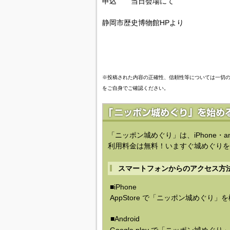
申込 当日会場にて
静岡市歴史博物館HPより
※投稿された内容の正確性、信頼性等については一切
をご自身でご確認ください。
「ニッポン城めぐり」は、iPhone・a
利用料金は無料！いますぐ城めぐりを
スマートフォンからのアクセス方
■iPhone
AppStore で「ニッポン城めぐり」
■Android
Google play で「ニッポン城めぐ