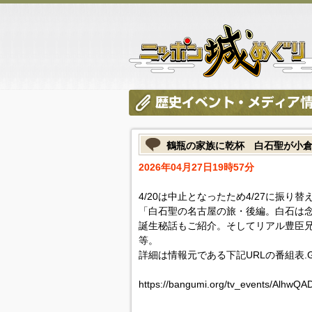
鶴瓶の家族に乾杯 白石聖が小
2026年04月27日19時57分
4/20は中止となったため4/27に振り替
「白石聖の名古屋の旅・後編。白石は
誕生秘話もご紹介。そしてリアル豊臣
等。
詳細は情報元である下記URLの番組表.
https://bangumi.org/tv_events/AlhwQ