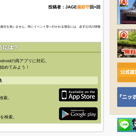
投稿者：JAGE
備前守
回=回
の責任を負いません。特にイベント等へ行かれる場合には、必ず公式の情報
ndroidの両アプリに対応。
始めてみよう！
法
を検索。
り」を検索。