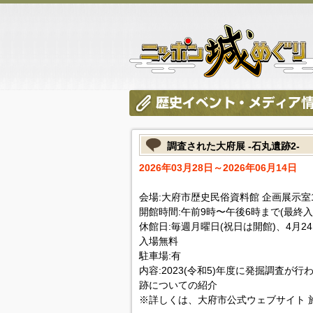
調査された大府展 -石丸遺跡2-
2026年03月28日～2026年06月14日
会場:大府市歴史民俗資料館 企画展示室
開館時間:午前9時〜午後6時まで(最終入
休館日:毎週月曜日(祝日は開館)、4月24日
入場無料
駐車場:有
内容:2023(令和5)年度に発掘調査
跡についての紹介
※詳しくは、大府市公式ウェブサイト 