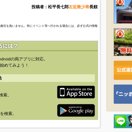
投稿者：松平長七郎
左近衛少将
長頼
の責任を負いません。特にイベント等へ行かれる場合には、必ず公式の情報
ndroidの両アプリに対応。
始めてみよう！
法
を検索。
り」を検索。