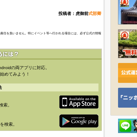
。
投稿者：虎御前
式部卿
の責任を負いません。特にイベント等へ行かれる場合には、必ず公式の情報
ndroidの両アプリに対応。
始めてみよう！
法
を検索。
り」を検索。