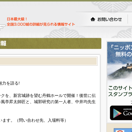
魅力を語る!
ークを、新宮城跡を望む丹鶴ホールで開催！後世に伝
春風亭昇太師匠と、城郭研究の第一人者、中井均先生
います。（問い合わせ先、入場料等）