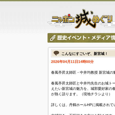
こんなにすごいぞ、新宮城！
2026年04月11日14時00分
春風亭昇太師匠・中井均教授 新宮城の
春風亭昇太師匠と中井均先生のお城ト
えたい新宮城の魅力を、城郭愛好家の
が熱く語ります。（現地チラシより）
詳しくは、丹鶴ホールHPに掲載されて