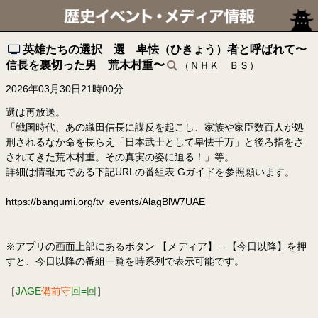
英雄たちの選択 選 卑怯（ひきょう）者と呼ばれて〜
信長を裏切った男 荒木村重〜
（ＮＨＫ ＢＳ）
2026年03月30日21時00分
選は再放送。
「戦国時代、あの織田信長に謀反を起こし、家族や家臣数百人が処
刑されるなか命を長らえ「日本武士として卑怯千万」と後ろ指をさ
されてきた荒木村重。その真実の姿に迫る！」等。
詳細は情報元である下記URLの番組表.Gガイドを参照願います。
https://bangumi.org/tv_events/AlagBlW7UAE
※アプリの画面上部にあるボタン 【メディア】→【今日以降】を押
すと、今日以降の番組一覧を時系列で表示可能です。
［
JAGE
備前守
回=回
］