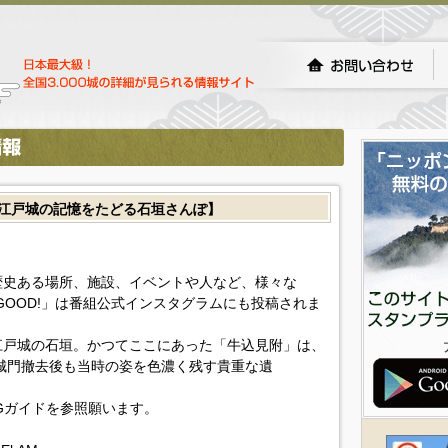
P【江戸城の記憶をたどる石垣さんぽ】
歴史ある場所、施設、イベントや人など、様々な
GOOD!」は番組公式インスタグラムにも投稿されま
江戸城の石垣。かつてここにあった「牛込見附」は、
、城門撤去後も当時の姿を色濃く残す貴重な遺
Gガイドを参照願います。