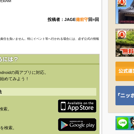
wyEkAM
投稿者：JAGE
備前守
回=回
の責任を負いません。特にイベント等へ行かれる場合には、必ず公式の情報
ndroidの両アプリに対応。
始めてみよう！
法
を検索。
り」を検索。