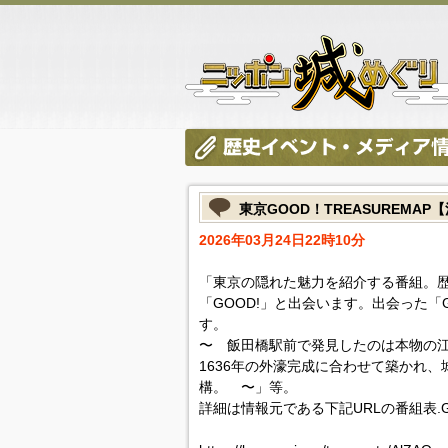
東京GOOD！TREASUREMA
2026年03月24日22時10分
「東京の隠れた魅力を紹介する番組。
「GOOD!」と出会います。出会った「
す。
〜 飯田橋駅前で発見したのは本物の
1636年の外濠完成に合わせて築かれ
構。 〜」等。
詳細は情報元である下記URLの番組表.