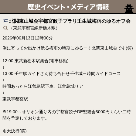
北関東山城会宇都宮餃子ブラリ壬生城梅雨のゆるオフ会
（東武宇都宮線新栃木駅）
2026年06月13日12時00分
例に寄ってお出かけ渋る梅雨の時期にゆるーく北関東山城会です(笑)
12:00 東武新栃木駅集合(電車移動)
↓
13:00 壬生駅ガイドさん待ち合わせ壬生城三時間ガイドコース
↓
時間あったら江曽島駅下車、江曽島城リア
↓
東武宇都宮駅
※19:00～オリオン通り内の宇都宮餃子DE懇親会5000円くらい二時
間を予定しております。
雨天決行(笑)