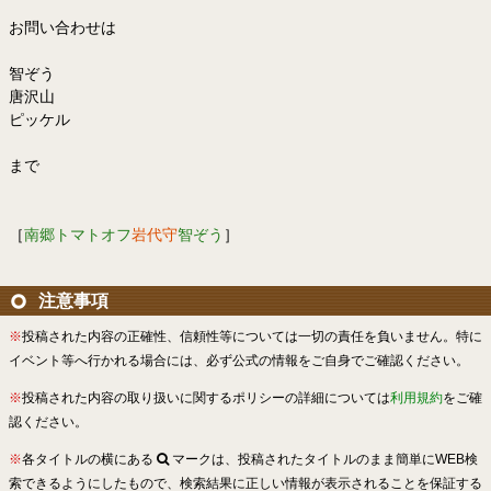
お問い合わせは
智ぞう
唐沢山
ピッケル
まで
［
南郷トマトオフ
岩代守
智ぞう
］
注意事項
※
投稿された内容の正確性、信頼性等については一切の責任を負いません。特に
イベント等へ行かれる場合には、必ず公式の情報をご自身でご確認ください。
※
投稿された内容の取り扱いに関するポリシーの詳細については
利用規約
をご確
認ください。
※
各タイトルの横にある
マークは、投稿されたタイトルのまま簡単にWEB検
索できるようにしたもので、検索結果に正しい情報が表示されることを保証する