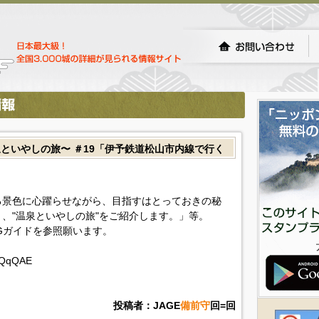
といやしの旅〜 ＃19「伊予鉄道松山市内線で行く
る景色に心躍らせながら、目指すはとっておきの秘
、"温泉といやしの旅"をご紹介します。」等。
Gガイドを参照願います。
DeQqQAE
投稿者：JAGE
備前守
回=回