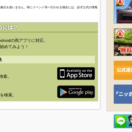
の責任を負いません。特にイベント等へ行かれる場合には、必ず公式の情報
ndroidの両アプリに対応。
始めてみよう！
法
を検索。
り」を検索。