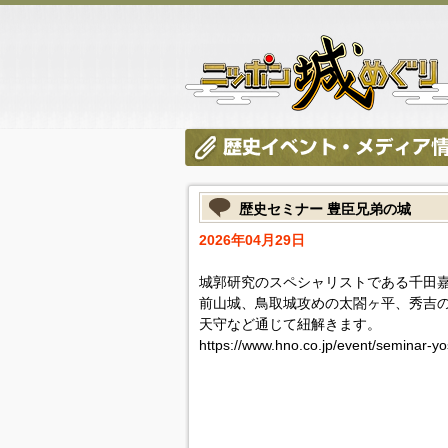
歴史セミナー 豊臣兄弟の城
2026年04月29日
城郭研究のスペシャリストである千田
前山城、鳥取城攻めの太閤ヶ平、秀吉
天守など通じて紐解きます。
https://www.hno.co.jp/event/seminar-y