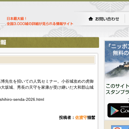
嘉博先生を招いての人気セミナー。小谷城攻めの虎御
の大坂城、秀長の天守を家康が受け継いだ大和郡山城
oshihiro-senda-2026.html
投稿者：
佐渡守
猫髷