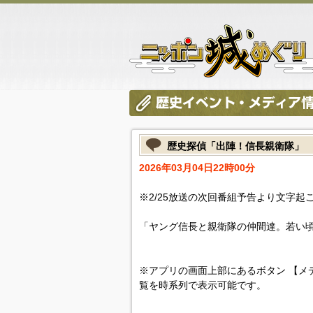
歴史探偵「出陣！信長親衛隊」
2026年03月04日22時00分
※2/25放送の次回番組予告より文字起
「ヤング信長と親衛隊の仲間達。若い
※アプリの画面上部にあるボタン 【メ
覧を時系列で表示可能です。