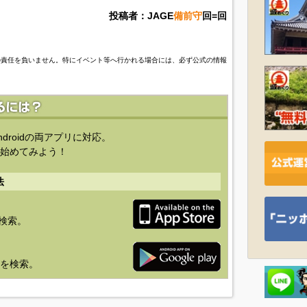
投稿者：JAGE
備前守
回=回
の責任を負いません。特にイベント等へ行かれる場合には、必ず公式の情報
ndroidの両アプリに対応。
始めてみよう！
法
を検索。
り」を検索。