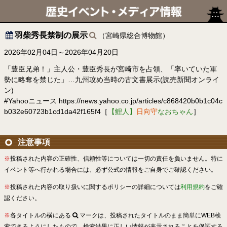
羽柴秀長禁制の展示
（宮崎県総合博物館）
2026年02月04日～2026年04月20日
「豊臣兄弟！」主人公・豊臣秀長が宮崎市を占領、「率いていた軍
勢に略奪を禁じた」…九州攻め当時の古文書展示(読売新聞オンライ
ン)
#Yahooニュース https://news.yahoo.co.jp/articles/c868420b0b1c04c
b032e60723b1cd1da42f165f4［
【鯉人】
日向守
なおちゃん
］
注意事項
※
投稿された内容の正確性、信頼性等については一切の責任を負いません。特に
イベント等へ行かれる場合には、必ず公式の情報をご自身でご確認ください。
※
投稿された内容の取り扱いに関するポリシーの詳細については
利用規約
をご確
認ください。
※
各タイトルの横にある
マークは、投稿されたタイトルのまま簡単にWEB検
索できるようにしたもので、検索結果に正しい情報が表示されることを保証する