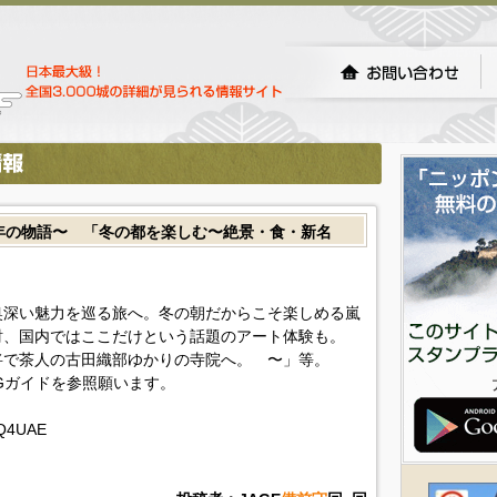
0年の物語〜 「冬の都を楽しむ〜絶景・食・新名
奥深い魅力を巡る旅へ。冬の朝だからこそ楽しめる嵐
財、国内ではここだけという話題のアート体験も。
将で茶人の古田織部ゆかりの寺院へ。 〜」等。
Gガイドを参照願います。
XQ4UAE