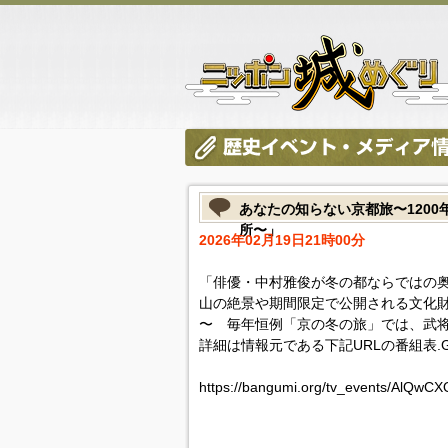
あなたの知らない京都旅〜120
所〜」
2026年02月19日21時00分
「俳優・中村雅俊が冬の都ならではの
山の絶景や期間限定で公開される文化
〜 毎年恒例「京の冬の旅」では、武
詳細は情報元である下記URLの番組表.
https://bangumi.org/tv_events/AlQwC