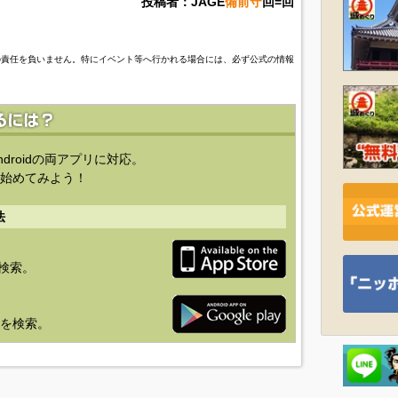
投稿者：JAGE
備前守
回=回
の責任を負いません。特にイベント等へ行かれる場合には、必ず公式の情報
ndroidの両アプリに対応。
始めてみよう！
法
を検索。
り」を検索。