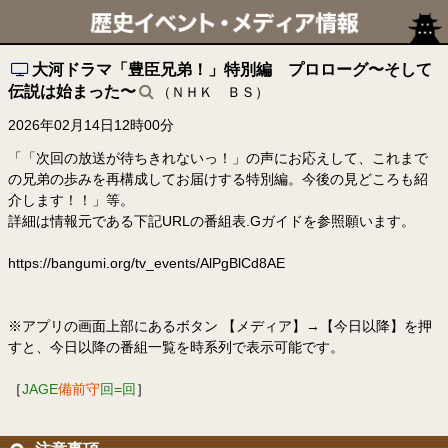
大河ドラマ「豊臣兄弟！」特別編 プロローグ〜そして
伝説は始まった〜
（ＮＨＫ ＢＳ）
2026年02月14日12時00分
「「次回の放送が待ちきれないっ！」の声にお応えして、これまで
の兄弟の歩みを再構成してお届けする特別編。今後の見どころも紹
介します！！」等。
詳細は情報元である下記URLの番組表.Gガイドを参照願います。
https://bangumi.org/tv_events/AlPgBlCd8AE
※アプリの画面上部にあるボタン 【メディア】→【今日以降】を押
すと、今日以降の番組一覧を時系列で表示可能です。
［
JAGE
備前守
回=回
］