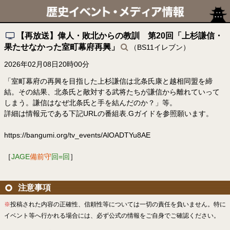
【再放送】偉人・敗北からの教訓 第20回「上杉謙信・
果たせなかった室町幕府再興」
（BS11イレブン）
2026年02月08日20時00分
「室町幕府の再興を目指した上杉謙信は北条氏康と越相同盟を締
結。その結果、北条氏と敵対する武将たちが謙信から離れていって
しまう。謙信はなぜ北条氏と手を結んだのか？」等。
詳細は情報元である下記URLの番組表.Gガイドを参照願います。
https://bangumi.org/tv_events/AlOADTYu8AE
［
JAGE
備前守
回=回
］
注意事項
※
投稿された内容の正確性、信頼性等については一切の責任を負いません。特に
イベント等へ行かれる場合には、必ず公式の情報をご自身でご確認ください。