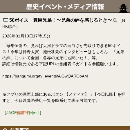
50ボイス 豊臣兄弟！〜兄弟の絆を感じるとき〜
（N
HK総合）
2026年01月10日17時15分
「毎年恒例の、見れば大河ドラマの面白さが先取りできる50ボイ
ス！今年は仲野太賀、池松壮亮のインタビューはもちろん、「兄弟
の絆」について全国・各界の兄弟にも聞いた！」等。
詳細は情報元である下記URLの番組表.Gガイドを参照願います。
https://bangumi.org/tv_events/AlGwQAROoAM
※アプリの画面上部にあるボタン 【メディア】→【今日以降】を押
すと、今日以降の番組一覧を時系列で表示可能です。
［
JAGE
備前守
回=回
］