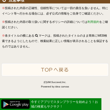
注意事項
※
投稿された内容の正確性、信頼性等については一切の責任を負いません。特に
イベント等へ行かれる場合には、必ず公式の情報をご自身でご確認ください。
※
投稿された内容の取り扱いに関するポリシーの詳細については
利用規約
をご確
認ください。
※
各タイトルの横にある
マークは、投稿されたタイトルのまま簡単にWEB検
索できるようにしたもので、検索結果に正しい情報が表示されることを保証する
ものではありません。
(C)UM.Succeed,Inc.
Powered by idea canvas
今すぐアプリでスタンプラリーを始めよう！お
城の検索もサクサク！