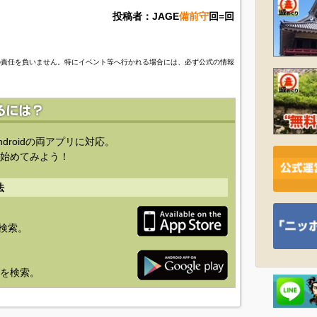
投稿者：JAGE
備前守
回=回
の責任を負いません。特にイベント等へ行かれる場合には、必ず公式の情報
ndroidの両アプリに対応。
始めてみよう！
法
を検索。
り」を検索。