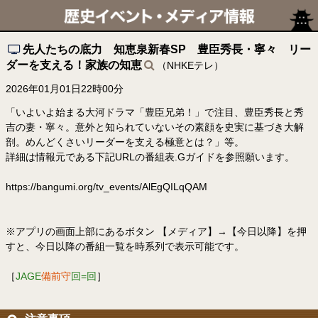
先人たちの底力 知恵泉新春SP 豊臣秀長・寧々 リー
ダーを支える！家族の知恵
（NHKEテレ）
2026年01月01日22時00分
「いよいよ始まる大河ドラマ「豊臣兄弟！」で注目、豊臣秀長と秀
吉の妻・寧々。意外と知られていないその素顔を史実に基づき大解
剖。めんどくさいリーダーを支える極意とは？」等。
詳細は情報元である下記URLの番組表.Gガイドを参照願います。
https://bangumi.org/tv_events/AlEgQILqQAM
※アプリの画面上部にあるボタン 【メディア】→【今日以降】を押
すと、今日以降の番組一覧を時系列で表示可能です。
［
JAGE
備前守
回=回
］