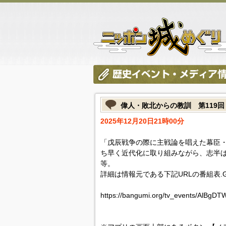
偉人・敗北からの教訓 第119
2025年12月20日21時00分
「戊辰戦争の際に主戦論を唱えた幕臣
ち早く近代化に取り組みながら、志半
等。
詳細は情報元である下記URLの番組表.
https://bangumi.org/tv_events/AlBgD