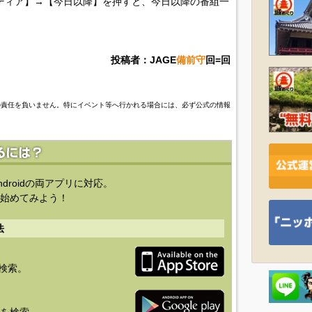
ディア】→【今日以降】を押すと、今日以降の番組一
投稿者：JAGE
備前守
回=回
の責任を負いません。特にイベント等へ行かれる場合には、必ず公式の情報
ndroidの両アプリに対応。
始めてみよう！
法
を検索。
り」を検索。