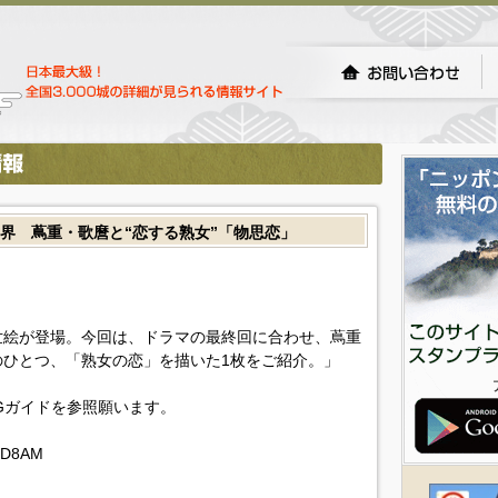
の世界 蔦重・歌麿と“恋する熟女”「物思恋」
世絵が登場。今回は、ドラマの最終回に合わせ、蔦重
ひとつ、「熟女の恋」を描いた1枚をご紹介。」
Gガイドを参照願います。
IDD8AM