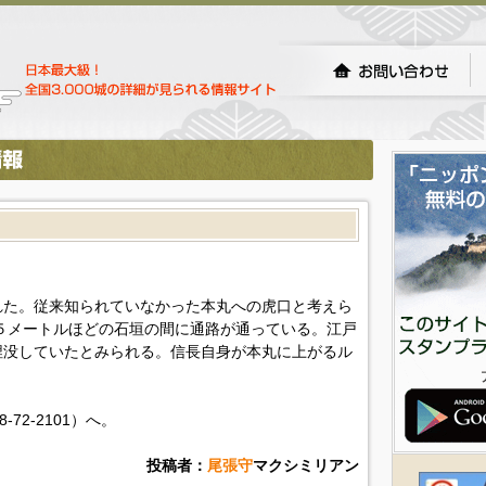
れた。従来知られていなかった本丸への虎口と考えら
1.５メートルほどの石垣の間に通路が通っている。江戸
埋没していたとみられる。信長自身が本丸に上がるル
72-2101）へ。
投稿者：
尾張守
マクシミリアン