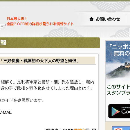
回「三好長慶・戦国初の天下人の野望と悔恨」
を紐解く。足利将軍家と管領・細川氏を追放し、畿内
自身の手で政権を弱体化させてしまった理由とは？」
Gガイドを参照願います。
TV-MAE