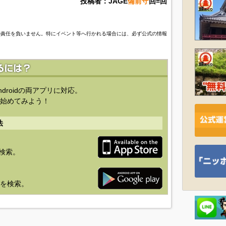
投稿者：JAGE
備前守
回=回
の責任を負いません。特にイベント等へ行かれる場合には、必ず公式の情報
ndroidの両アプリに対応。
始めてみよう！
法
を検索。
り」を検索。