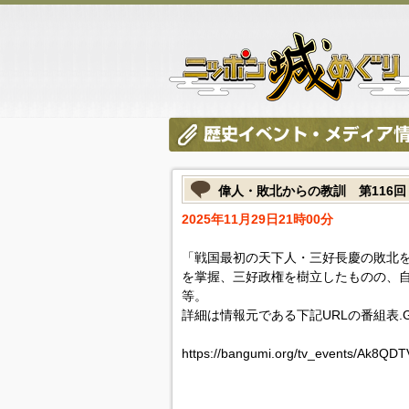
偉人・敗北からの教訓 第116
2025年11月29日21時00分
「戦国最初の天下人・三好長慶の敗北
を掌握、三好政権を樹立したものの、
等。
詳細は情報元である下記URLの番組表.
https://bangumi.org/tv_events/Ak8QD