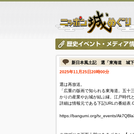
新日本風土記 選「東海道 城
2025年11月25日20時00分
選は再放送。
「広重の版画で知られる東海道。五十
かりの産業やお城が結ぶ縁。江戸時代と
詳細は情報元である下記URLの番組表.
https://bangumi.org/tv_events/Ak7QBl