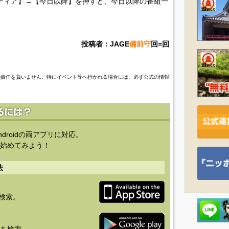
ディア】→【今日以降】を押すと、今日以降の番組一
投稿者：JAGE
備前守
回=回
の責任を負いません。特にイベント等へ行かれる場合には、必ず公式の情報
ndroidの両アプリに対応。
始めてみよう！
法
を検索。
り」を検索。