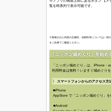
※アプリの画面上部にあるボタン 【メ
覧を時系列で表示可能です。
※投稿された内容の正確性、信頼性等については一切
をご自身でご確認ください。
「ニッポン城めぐり」は、iPhone・a
利用料金は無料！いますぐ城めぐりを
スマートフォンからのアクセス方
■iPhone
AppStore で「ニッポン城めぐり」
■Android
Google play で「ニッポン城めぐ