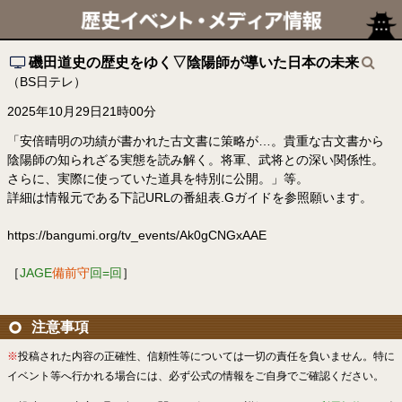
磯田道史の歴史をゆく▽陰陽師が導いた日本の未来
（BS日テレ）
2025年10月29日21時00分
「安倍晴明の功績が書かれた古文書に策略が…。貴重な古文書から
陰陽師の知られざる実態を読み解く。将軍、武将との深い関係性。
さらに、実際に使っていた道具を特別に公開。」等。
詳細は情報元である下記URLの番組表.Gガイドを参照願います。
https://bangumi.org/tv_events/Ak0gCNGxAAE
［
JAGE
備前守
回=回
］
注意事項
※
投稿された内容の正確性、信頼性等については一切の責任を負いません。特に
イベント等へ行かれる場合には、必ず公式の情報をご自身でご確認ください。