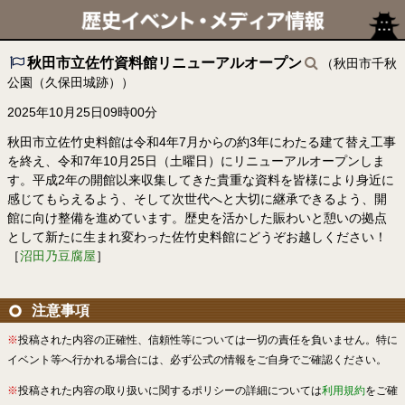
秋田市立佐竹資料館リニューアルオープン
（秋田市千秋
公園（久保田城跡））
2025年10月25日09時00分
秋田市立佐竹史料館は令和4年7月からの約3年にわたる建て替え工事
を終え、令和7年10月25日（土曜日）にリニューアルオープンしま
す。平成2年の開館以来収集してきた貴重な資料を皆様により身近に
感じてもらえるよう、そして次世代へと大切に継承できるよう、開
館に向け整備を進めています。歴史を活かした賑わいと憩いの拠点
として新たに生まれ変わった佐竹史料館にどうぞお越しください！
［
沼田乃豆腐屋
］
注意事項
※
投稿された内容の正確性、信頼性等については一切の責任を負いません。特に
イベント等へ行かれる場合には、必ず公式の情報をご自身でご確認ください。
※
投稿された内容の取り扱いに関するポリシーの詳細については
利用規約
をご確