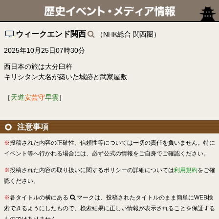
ウィークエンド関西
（NHK総合 関西圏）
2025年10月25日07時30分
西日本の旅は大分臼杵
キリシタン大名が築いた城跡と武家屋敷
［
天道
安芸守
早雲
］
注意事項
※
投稿された内容の正確性、信頼性等については一切の責任を負いません。特に
イベント等へ行かれる場合には、必ず公式の情報をご自身でご確認ください。
※
投稿された内容の取り扱いに関するポリシーの詳細については
利用規約
をご確
認ください。
※
各タイトルの横にある
マークは、投稿されたタイトルのまま簡単にWEB検
索できるようにしたもので、検索結果に正しい情報が表示されることを保証する
ものではありません。