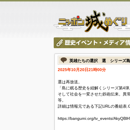
英雄たちの選択 選 シリーズ
2025年10月20日21時00分
選は再放送。
「島に眠る歴史を紐解くシリーズ第4弾
そして社会を一変させた鉄砲伝来。異
等。
詳細は情報元である下記URLの番組表.
https://bangumi.org/tv_events/AkyQB