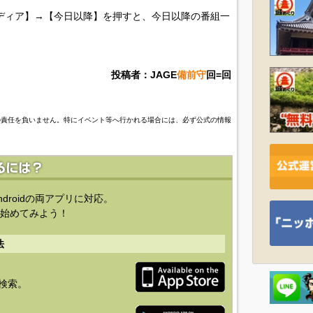
ディア】→【今日以降】を押すと、今日以降の番組一
投稿者：JAGE
備前守
回=回
の責任を負いません。特にイベント等へ行かれる場合には、必ず公式の情報
ndroidの両アプリに対応。
始めてみよう！
法
を検索。