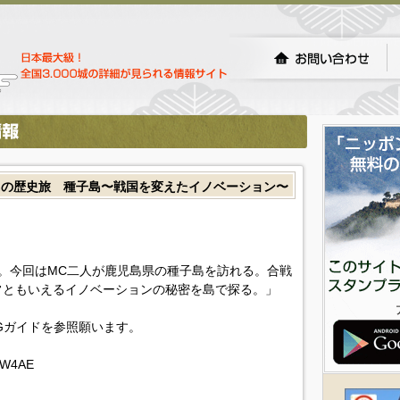
島の歴史旅 種子島〜戦国を変えたイノベーション〜
。今回はMC二人が鹿児島県の種子島を訪れる。合戦
常ともいえるイノベーションの秘密を島で探る。」
Gガイドを参照願います。
lHW4AE