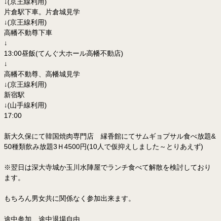
↓(京王線利用)
片倉駅下車。片倉城見学
↓(京王線利用)
高幡不動尊下車
↓
13:00昼飯(てんぐ大ホール高幡不動店)
↓
高幡不動尊、高幡城見学
↓(京王線利用)
新宿駅
↓(山手線利用)
17:00
新大久保にて韓国焼肉専門店 縁香館にてサムギョプサル食べ放題&
50種類飲み放題3Ｈ4500円(10人で仮抑えしました～とりあえず)
※翌日は深大寺城か玉川水陣屋でランチ食べて解散を検討しており
ます。
もちろん男女共に関係なく参加出来ます。
途中参加、途中退場自由