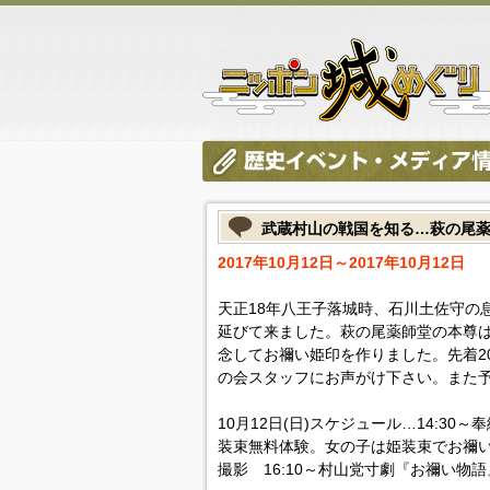
武蔵村山の戦国を知る…萩の尾
2017年10月12日～2017年10月12日
天正18年八王子落城時、石川土佐守の
延びて来ました。萩の尾薬師堂の本尊
念してお禰い姫印を作りました。先着2
の会スタッフにお声がけ下さい。また予約はos
10月12日(日)スケジュール…14:30～
装束無料体験。女の子は姫装束でお禰
撮影 16:10～村山党寸劇『お禰い物