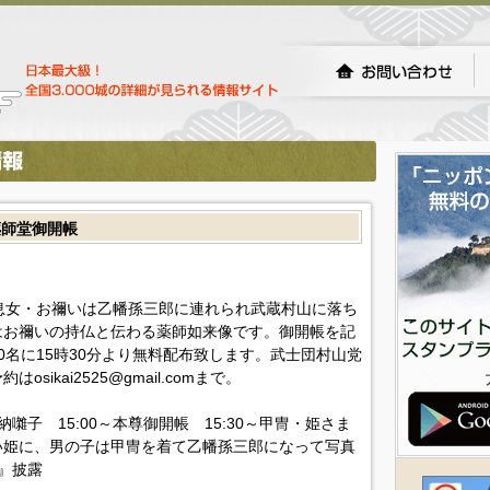
薬師堂御開帳
息女・お禰いは乙幡孫三郎に連れられ武蔵村山に落ち
はお禰いの持仏と伝わる薬師如来像です。御開帳を記
0名に15時30分より無料配布致します。武士団村山党
ikai2525@gmail.comまで。
奉納囃子 15:00～本尊御開帳 15:30～甲冑・姫さま
い姫に、男の子は甲冑を着て乙幡孫三郎になって写真
語』披露