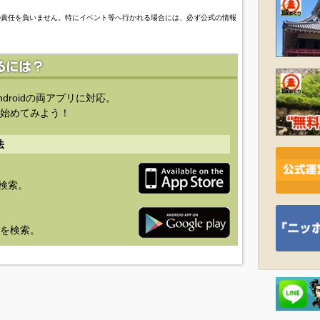
の責任を負いません。特にイベント等へ行かれる場合には、必ず公式の情報
ndroidの両アプリに対応。
始めてみよう！
法
を検索。
り」を検索。