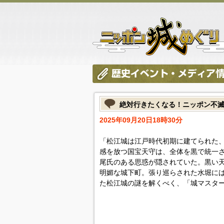
絶対行きたくなる！ニッポン不
2025年09月20日18時30分
「松江城は江戸時代初期に建てられた
感を放つ国宝天守は、全体を黒で統一
尾氏のある思惑が隠されていた。黒い
明媚な城下町。張り巡らされた水堀に
た松江城の謎を解くべく、「城マスタ