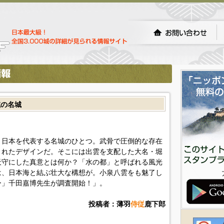
滅の名城
、日本を代表する名城のひとつ。武骨で圧倒的な存在
されたデザインだ。そこには出雲を支配した大名・堀
天守にした真意とは何か？「水の都」と呼ばれる風光
は、日本海と結ぶ壮大な構想が。小泉八雲をも魅了し
ー」千田嘉博先生が調査開始！」。
投稿者：薄羽
侍従
鹿下郎