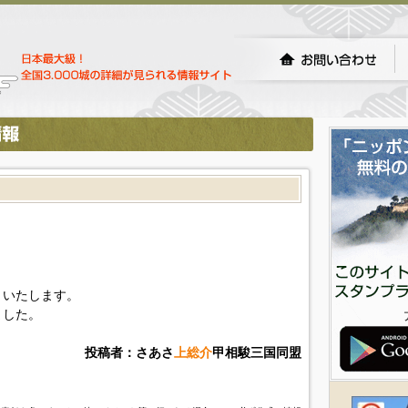
といたします。
ました。
投稿者：さあさ
上総介
甲相駿三国同盟