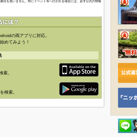
の責任を負いません。特にイベント等へ行かれる場合には、必ず公式の情報
ndroidの両アプリに対応。
始めてみよう！
法
を検索。
り」を検索。