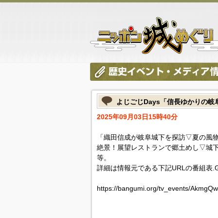
よじごじDays「信長ゆかりの岐
2025年09月03日15時40分
「織田信成が岐阜城下を探訪▽夏の風
絶景！展望レストランで郷土めし▽城
等。
詳細は情報元である下記URLの番組表.
https://bangumi.org/tv_events/Akm