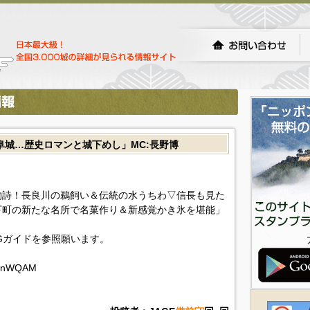
阜城…歴史ロマンと城下めし」MC:長野博
物詩！長良川の鵜飼い＆伝統の水うちわ▽信長も見た
下町の新たな名所で名菓作り＆新感覚かき氷を堪能」
Gガイドを参照願います。
gQwnWQAM