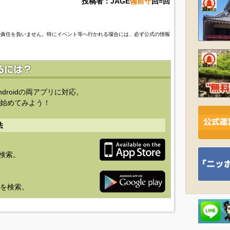
投稿者：JAGE
備前守
回=回
の責任を負いません。特にイベント等へ行かれる場合には、必ず公式の情報
ndroidの両アプリに対応。
始めてみよう！
法
を検索。
り」を検索。