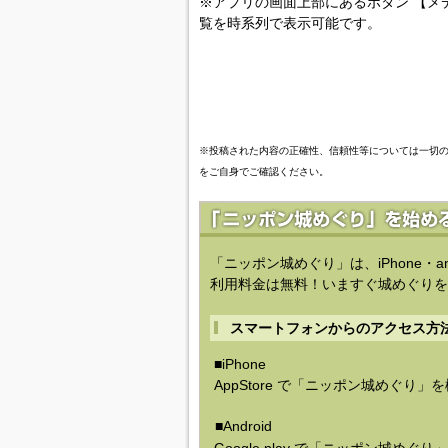
※アプリの画面上部にあるボタン 【メ
覧を時系列で表示可能です。
※投稿された内容の正確性、信頼性等については一切
をご自身でご確認ください。
「ニッポン城めぐり」は、iPhone・a
利用料金は無料！いますぐ城めぐりを
スマートフォンからのアクセス方
■iPhone
AppStore で「ニッポン城めぐり」
■Android
Google play で「ニッポン城めぐ