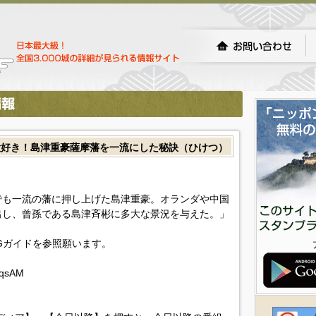
大好き！島津重豪薩摩藩を一流にした秘訣（ひけつ）
でも一流の藩に押し上げた島津重豪。オランダや中国
出し、曾孫である島津斉彬に多大な景況を与えた。」
Gガイドを参照願います。
eqsAM