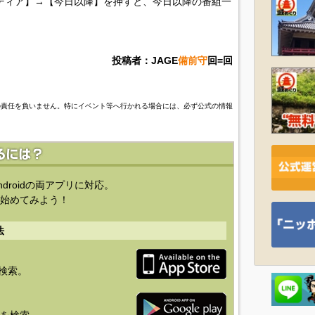
ディア】→【今日以降】を押すと、今日以降の番組一
投稿者：JAGE
備前守
回=回
の責任を負いません。特にイベント等へ行かれる場合には、必ず公式の情報
ndroidの両アプリに対応。
始めてみよう！
法
を検索。
り」を検索。