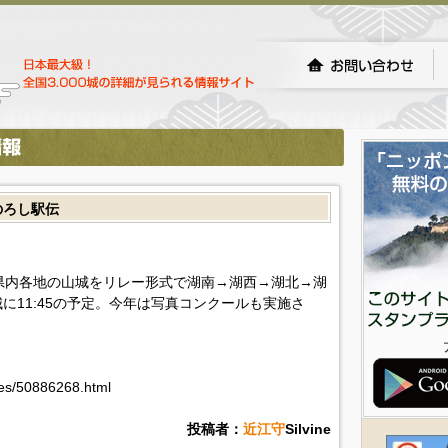
のろし駅伝
県内各地の山城をリレー形式で湖南→湖西→湖北→湖
に11:45の予定。今年は写真コンクールも実施さ
ives/50886268.html
投稿者：
近江守
Silvine