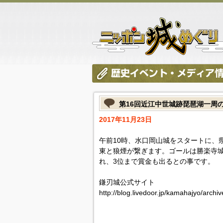
第16回近江中世城跡琵琶湖一周
2017年11月23日
午前10時、水口岡山城をスタートに、
東と狼煙が繋ぎます。ゴールは勝楽寺城
れ、3位まで賞金も出るとの事です。
鎌刃城公式サイト
http://blog.livedoor.jp/kamahajyo/arch