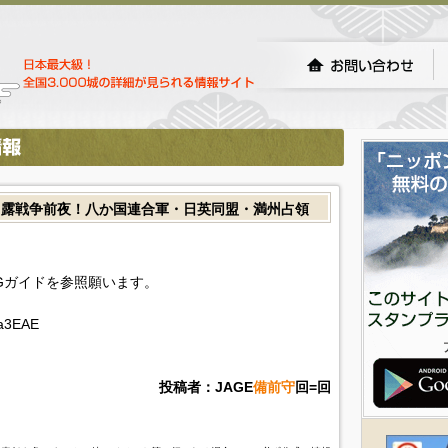
日露戦争前夜！八か国連合軍・日英同盟・満州占領
Gガイドを参照願います。
ha3EAE
投稿者：JAGE
備前守
回=回