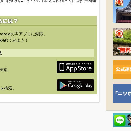
の責任を負いません。特にイベント等へ行かれる場合には、必ず公式の情報
ndroidの両アプリに対応。
始めてみよう！
法
を検索。
り」を検索。