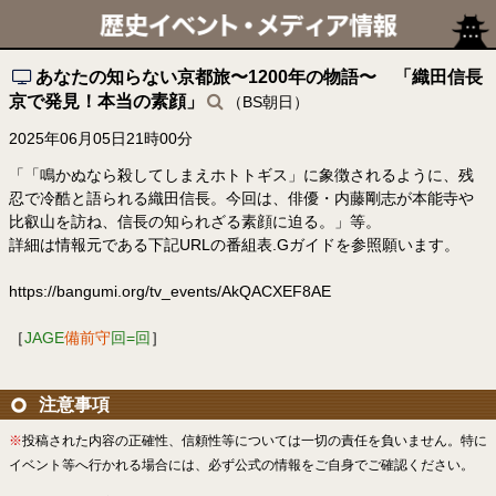
あなたの知らない京都旅〜1200年の物語〜 「織田信長
京で発見！本当の素顔」
（BS朝日）
2025年06月05日21時00分
「「鳴かぬなら殺してしまえホトトギス」に象徴されるように、残
忍で冷酷と語られる織田信長。今回は、俳優・内藤剛志が本能寺や
比叡山を訪ね、信長の知られざる素顔に迫る。」等。
詳細は情報元である下記URLの番組表.Gガイドを参照願います。
https://bangumi.org/tv_events/AkQACXEF8AE
［
JAGE
備前守
回=回
］
注意事項
※
投稿された内容の正確性、信頼性等については一切の責任を負いません。特に
イベント等へ行かれる場合には、必ず公式の情報をご自身でご確認ください。