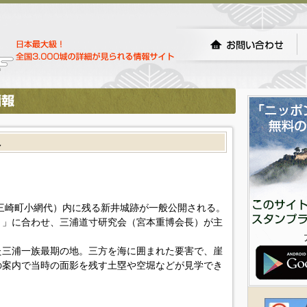
へ
浦市三崎町小網代）内に残る新井城跡が一般公開される。
り」に合わせ、三浦道寸研究会（宮本重博会長）が主
三浦一族最期の地。三方を海に囲まれた要害で、崖
の案内で当時の面影を残す土塁や空堀などが見学でき