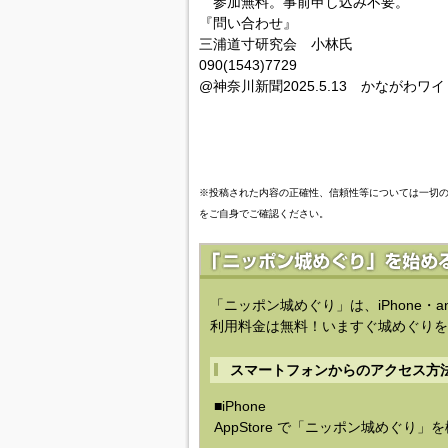
参加無料。事前申し込み不要。
『問い合わせ』
三浦道寸研究会 小林氏
090(1543)7729
@神奈川新聞2025.5.13 かながわワ
※投稿された内容の正確性、信頼性等については一切
をご自身でご確認ください。
「ニッポン城めぐり」は、iPhone・a
利用料金は無料！いますぐ城めぐりを
スマートフォンからのアクセス方
■iPhone
AppStore で「ニッポン城めぐり」