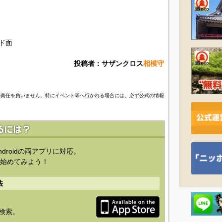
イド面
投稿者：サザンクロス
相模守
の責任を負いません。特にイベント等へ行かれる場合には、必ず公式の情報
ndroidの両アプリに対応。
始めてみよう！
法
を検索。