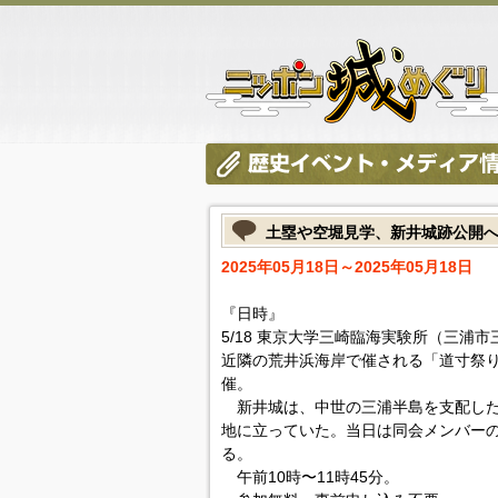
土塁や空堀見学、新井城跡公開
2025年05月18日～2025年05月18日
『日時』
5/18 東京大学三崎臨海実験所（三
近隣の荒井浜海岸で催される「道寸祭
催。
新井城は、中世の三浦半島を支配した
地に立っていた。当日は同会メンバー
る。
午前10時〜11時45分。