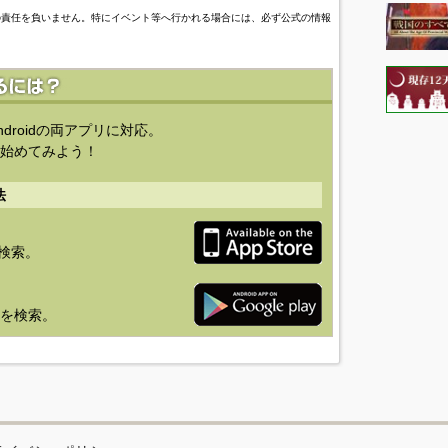
の責任を負いません。特にイベント等へ行かれる場合には、必ず公式の情報
ndroidの両アプリに対応。
始めてみよう！
法
を検索。
り」を検索。