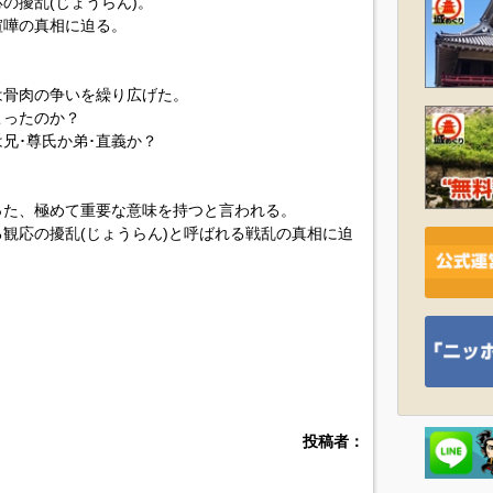
の擾乱(じょうらん)。
喧嘩の真相に迫る。
は骨肉の争いを繰り広げた。
こったのか？
兄･尊氏か弟･直義か？
った、極めて重要な意味を持つと言われる。
観応の擾乱(じょうらん)と呼ばれる戦乱の真相に迫
投稿者：