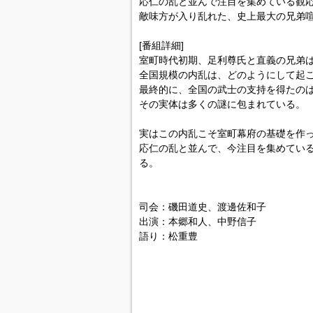
応仁の乱と並んで注目を集めている観応
敵味方が入り乱れた、史上最大の兄弟
[番組詳細]
室町時代初期、足利尊氏と直義の兄弟
全国規模の内乱は、どのようにして起
最終的に、全国の武士の支持を得たのは
その実体は多くの謎に包まれている。
実はこの内乱こそ室町幕府の基礎を作
応仁の乱と並んで、今注目を集めている
る。
司会：磯田道史、渡邊佐和子
出演：本郷和人、中野信子
語り：松重豊