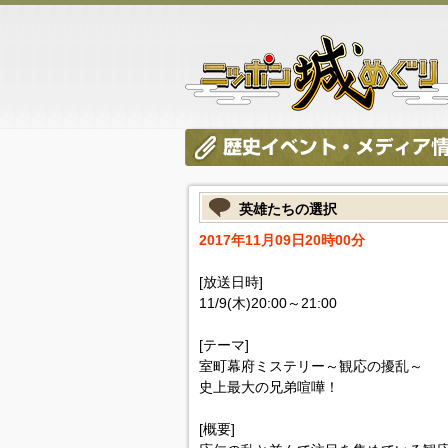
英雄たちの選択
2017年11月09日20時00分
[放送日時]
11/9(木)20:00～21:00
[テーマ]
室町幕府ミステリー～観応の擾乱～
史上最大の兄弟喧嘩！
[概要]