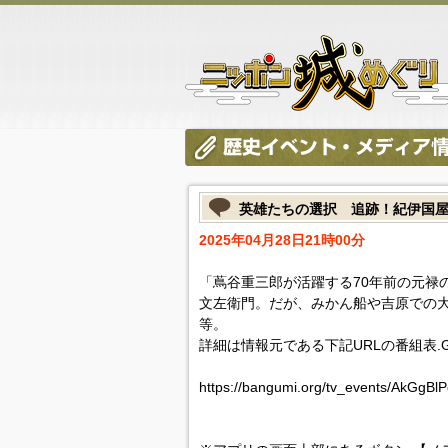
英雄たちの選択 追跡！紀伊国
2025年04月28日21時00分
「蔦谷重三郎が活躍する70年前の元禄
文左衛門。だが、みかん船や吉原での
等。
詳細は情報元である下記URLの番組表.
https://bangumi.org/tv_events/AkGgBl