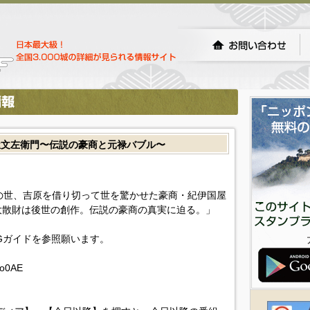
屋文左衛門〜伝説の豪商と元禄バブル〜
の世、吉原を借り切って世を驚かせた豪商・紀伊国屋
大散財は後世の創作。伝説の豪商の真実に迫る。」
Gガイドを参照願います。
Po0AE