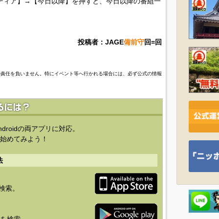
ディア】→【今日以降】を押すと、今日以降の番組一
投稿者：JAGE
備前守
回=回
の責任を負いません。特にイベント等へ行かれる場合には、必ず公式の情報
ndroidの両アプリに対応。
始めてみよう！
法
を検索。
り」を検索。