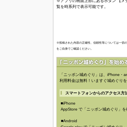
※アプリの画面上部にあるボタン 【メ
覧を時系列で表示可能です。
※投稿された内容の正確性、信頼性等については一切
をご自身でご確認ください。
「ニッポン城めぐり」は、iPhone・a
利用料金は無料！いますぐ城めぐりを
スマートフォンからのアクセス方
■iPhone
AppStore で「ニッポン城めぐり」
■Android
Google play で「ニッポン城めぐ