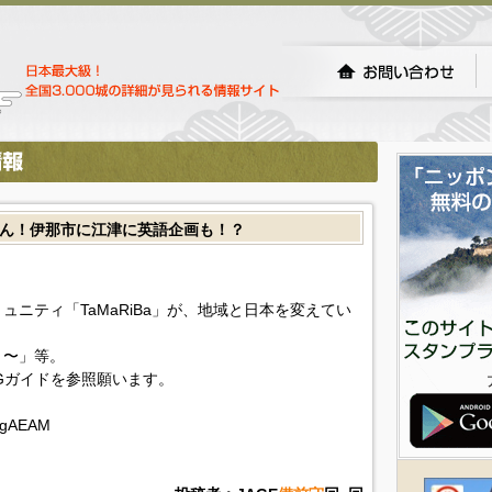
くさん！伊那市に江津に英語企画も！？
ニティ「TaMaRiBa」が、地域と日本を変えてい
 〜」等。
Gガイドを参照願います。
QwgAEAM