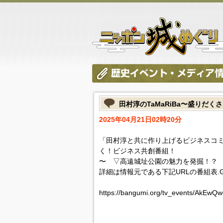
田村淳のTaMaRiBa〜盛りだ
2025年04月21日02時20分
「田村淳と共に作り上げるビジネスコミュ
く！ビジネス共創番組！
〜 ▽高遠城址公園の魅力を発掘！？
詳細は情報元である下記URLの番組表.
https://bangumi.org/tv_events/AkEw