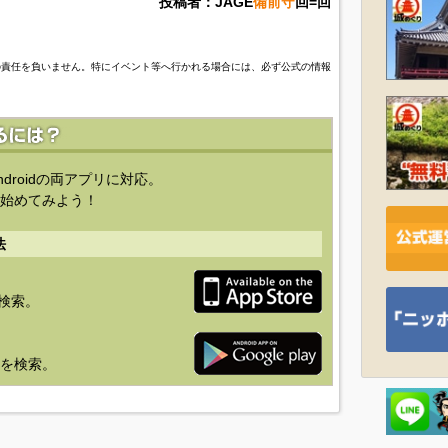
投稿者：JAGE
備前守
回=回
の責任を負いません。特にイベント等へ行かれる場合には、必ず公式の情報
ndroidの両アプリに対応。
始めてみよう！
法
を検索。
り」を検索。