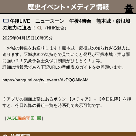
午後LIVE ニュースーン 午後4時台 熊本城・彦根城
の魅力に迫る！
（NHK総合）
2025年04月15日16時05分
「お城の特集をお送りします！熊本城・彦根城の知られざる魅力に
迫ります。▽城攻めの気持ちで見ていくと発見が▽熊本城・実は雨
に強い？！気象予報士久保井朝美がひもとく！」等。
詳細は情報元である下記URLの番組表.Gガイドを参照願います。
https://bangumi.org/tv_events/AkDQQAIicAM
※アプリの画面上部にあるボタン 【メディア】→【今日以降】を押
すと、今日以降の番組一覧を時系列で表示可能です。
［
JAGE
備前守
回=回
］